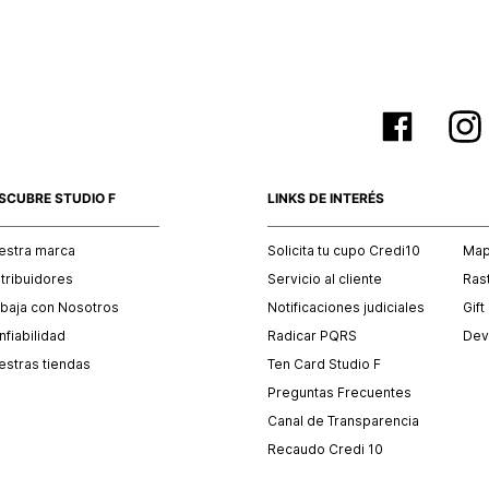
SCUBRE STUDIO F
LINKS DE INTERÉS
estra marca
Solicita tu cupo Credi10
Mapa
stribuidores
Servicio al cliente
Ras
abaja con Nosotros
Notificaciones judiciales
Gift
fiabilidad
Radicar PQRS
Dev
estras tiendas
Ten Card Studio F
Preguntas Frecuentes
Canal de Transparencia
Recaudo Credi 10