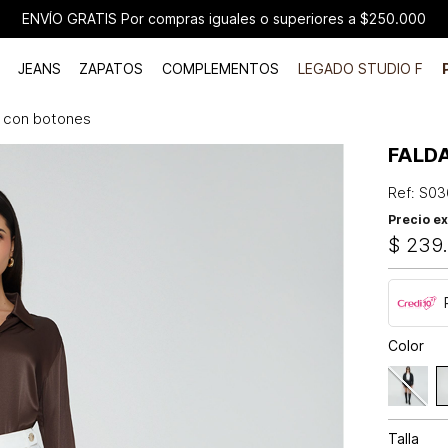
ENVÍO GRATIS Por compras iguales o superiores a $250.000
JEANS
ZAPATOS
COMPLEMENTOS
LEGADO STUDIO F
a con botones
FALD
Ref
:
S03
Precio ex
$
239
Color
Talla