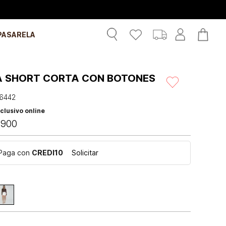
PASARELA
A SHORT CORTA CON BOTONES
6442
clusivo online
.
900
Paga con
CREDI10
Solicitar