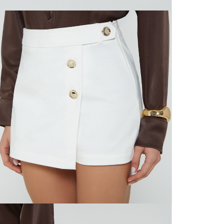
N
mayorista
de compra
que fue e
N
a través
de (15) d
L
Devoluc
S
mismo em
empaque d
empaque 
N
no se vea
El costo 
N
Recuerda 
agente de
posterior
acordada