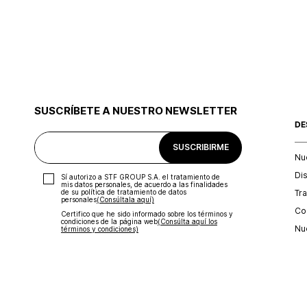
SUSCRÍBETE A NUESTRO NEWSLETTER
DE
SUSCRIBIRME
Nu
Di
Sí autorizo a STF GROUP S.A. el tratamiento de
mis datos personales, de acuerdo a las finalidades
Tr
de su política de tratamiento de datos
personales‎
(Consúltala aquí)
Con
Certifico que he sido informado sobre los términos y
condiciones de la página web‎
(Consúlta aquí los
Nu
términos y condiciones)