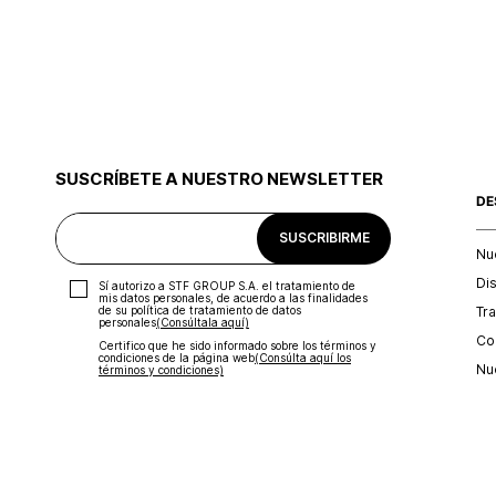
SUSCRÍBETE A NUESTRO NEWSLETTER
DE
SUSCRIBIRME
Nu
Di
Sí autorizo a STF GROUP S.A. el tratamiento de
mis datos personales, de acuerdo a las finalidades
Tr
de su política de tratamiento de datos
personales‎
(Consúltala aquí)
Con
Certifico que he sido informado sobre los términos y
condiciones de la página web‎
(Consúlta aquí los
Nu
términos y condiciones)