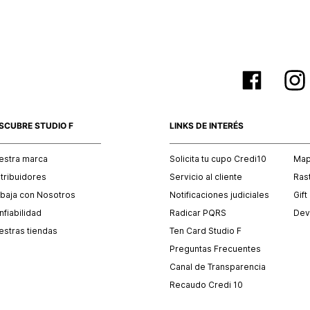
SCUBRE STUDIO F
LINKS DE INTERÉS
estra marca
Solicita tu cupo Credi10
Mapa
stribuidores
Servicio al cliente
Ras
abaja con Nosotros
Notificaciones judiciales
Gift
fiabilidad
Radicar PQRS
Dev
estras tiendas
Ten Card Studio F
Preguntas Frecuentes
Canal de Transparencia
Recaudo Credi 10