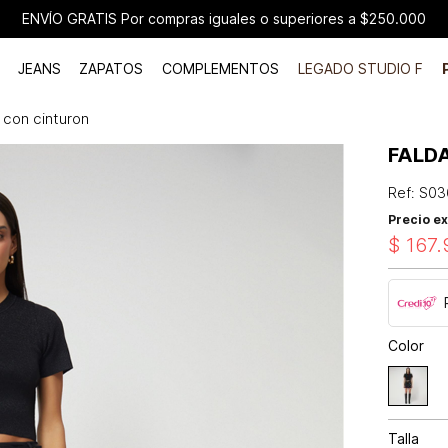
ENVÍO GRATIS Por compras iguales o superiores a $250.000
JEANS
ZAPATOS
COMPLEMENTOS
LEGADO STUDIO F
 con cinturon
FALD
Ref
:
S03
Precio ex
$
167
.
Color
Talla