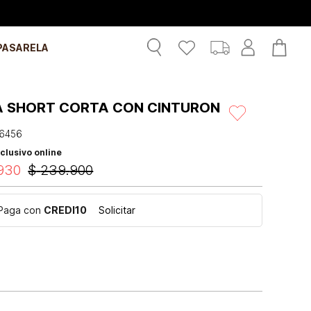
PASARELA
A SHORT CORTA CON CINTURON
6456
clusivo online
930
$
239
.
900
Paga con
CREDI10
Solicitar