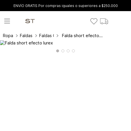
ENVÍO GRATIS Por compras iguales o superiores a $250.000
Falda short efecto lurex
Ropa
Faldas
Faldas Cortas