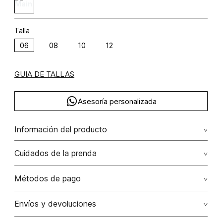
Talla
06
08
10
12
GUIA DE TALLAS
Asesoría personalizada
Información del producto
C47-dark shine poliéster 100% 100.00% poliéster/polyester
Cuidados de la prenda
No dejar en remojo /lavar por separado / no utilizar
Métodos de pago
detergentes con cloro / no retorcer / exprimir/ secado a
la sombra
Tarjetas de crédito: Visa, Dinners, Master Card y American
Envíos y devoluciones
Express.
No usar lejia