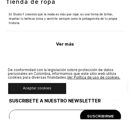
Tienda de ropa
En Studio F creemos que la moda es más que ropa: es una forma de brillar,
resaltar tu belleza única y sentirte siempre como la protagonista de tu propia
historia.
Nuestras prendas están diseñadas para destacar tu belleza y ayudarte a
expresar tu personalidad con confianza. Explora nuestras categorías más TOP
Ver más
para crear los mejores looks, modernos y elegantes:
•
Novedades
: descubre las prendas clave de cada temporada, con diseños que
marcan tendencia y renuevan tu estilo.
•
Camisas y blusas
: opciones versátiles y sofisticadas para combinar
De conformidad con la legislación sobre protección de datos
Jeans
Camisas y blusas
fácilmente en cualquier ocasión.
personales en Colombia, informamos que este sitio web utiliza
•
Jeans
: encuentra tus siluetas favoritas como,
bota recta
,
acampanados
,
cookies para diversas finalidades.
Ver Política de uso de cookies.
slim fit
, con diseños que realzan tu figura.
•
Vestidos
: perfectos para diferentes momentos, desde planes casuales hasta
Aceptar cookies
ocasiones especiales.
•
Zapatos
: el complemento ideal para elevar cualquier look con estilo y
personalidad.
SUSCRÍBETE A NUESTRO NEWSLETTER
Síguenos en nuestras redes sociales y mantén tu clóset actualizado con las
tendencias de Studio F Colombia. Suscríbete a nuestro Newsletter y sé la
SUSCRIBIRME
primera en descubrir nuevas colecciones, lanzamientos y beneficios exclusivos.