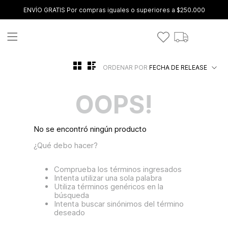
ENVÍO GRATIS Por compras iguales o superiores a $250.000
ORDENAR POR
FECHA DE RELEASE
OOPS!
No se encontró ningún producto
¿Qué debo hacer?
Comprueba los términos ingresados
Intenta utilizar una sola palabra
Utiliza términos genéricos en la
búsqueda
Intenta buscar sinónimos del término
deseado