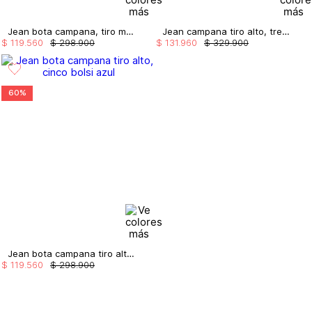
Jean bota campana, tiro medio,cinco bolsillos, western
Jean campana tiro alto, tres bolsillos
$
119
.
560
$
298
.
900
$
131
.
960
$
329
.
900
60%
Jean bota campana tiro alto, cinco bolsi
$
119
.
560
$
298
.
900