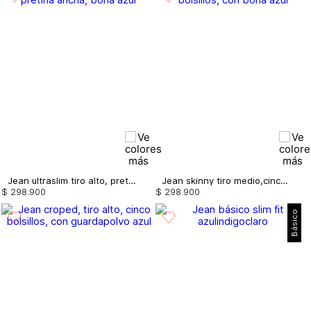
Jean ultraslim tiro alto, pretina ancha, borla
Jean skinny tiro medio,cinco bolsillos, con borla
$
298
.
900
$
298
.
900
Básico