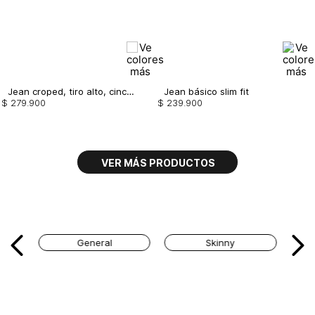
Jean croped, tiro alto, cinco bolsillos, con guardapolvo
Jean básico slim fit
$
279
.
900
$
239
.
900
General
Skinny