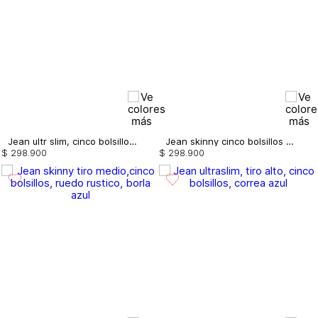
Jean ultr slim, cinco bolsillos, pretina ancha, con cortes y borla
Jean skinny cinco bolsillos con correa
$
298
.
900
$
298
.
900