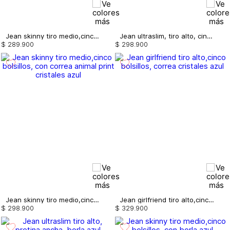
Jean skinny tiro medio,cinco bolsillos, ruedo rustico, borla
Jean ultraslim, tiro alto, cinco bolsillos, correa
$
289
.
900
$
298
.
900
Jean skinny tiro medio,cinco bolsillos, con correa animal print cristales
Jean girlfriend tiro alto,cinco bolsillos, correa cristales
$
298
.
900
$
329
.
900