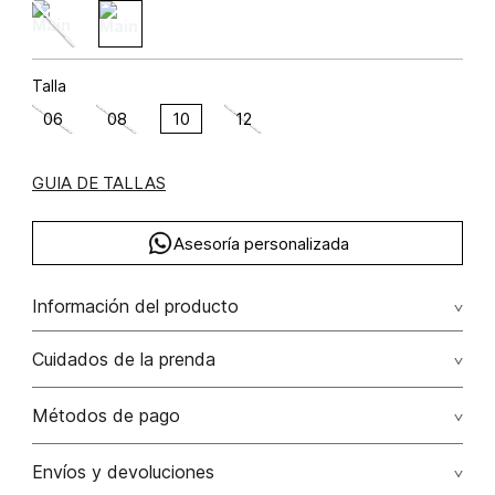
Talla
06
08
10
12
GUIA DE TALLAS
Asesoría personalizada
Información del producto
Gaban 4 botones con almilla sobrepuesta poliéster 100%
Cuidados de la prenda
100.00% poliéster/polyester
Lavado profesional en seco los tonos oscuros sueltan
Métodos de pago
color con la fricción
Tarjetas de crédito: Visa, Dinners, Master Card y American
Envíos y devoluciones
No lavar
Express.