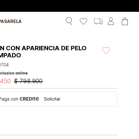
PASARELA
N CON APARIENCIA DE PELO
MPADO
1704
clusivo online
.
450
$
798
.
900
Paga con
CREDI10
Solicitar