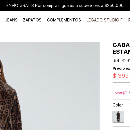
ENVÍO GRATIS Por compras iguales o superiores a $250.000
JEANS
ZAPATOS
COMPLEMENTOS
LEGADO STUDIO F
GABA
ESTA
Ref
:
S29
Precio ex
$
399
Color