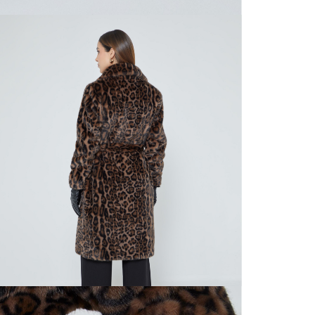
nuestras 
N
mayorista
de compra
que fue e
N
a través
de (15) d
L
Devoluc
N
mismo em
empaque d
N
empaque 
no se vea
El costo 
Recuerda 
agente de
posterior
acordada