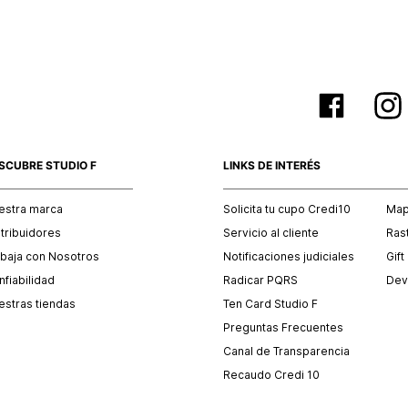
SCUBRE STUDIO F
LINKS DE INTERÉS
estra marca
Solicita tu cupo Credi10
Mapa
stribuidores
Servicio al cliente
Ras
abaja con Nosotros
Notificaciones judiciales
Gift
fiabilidad
Radicar PQRS
Dev
estras tiendas
Ten Card Studio F
Preguntas Frecuentes
Canal de Transparencia
Recaudo Credi 10