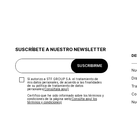
SUSCRÍBETE A NUESTRO NEWSLETTER
DE
SUSCRIBIRME
Nu
Di
Sí autorizo a STF GROUP S.A. el tratamiento de
mis datos personales, de acuerdo a las finalidades
Tr
de su política de tratamiento de datos
personales‎
(Consúltala aquí)
Con
Certifico que he sido informado sobre los términos y
condiciones de la página web‎
(Consúlta aquí los
Nu
términos y condiciones)