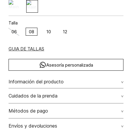
Talla
06
08
10
12
GUIA DE TALLAS
Asesoría personalizada
Información del producto
Gaban con bolsillos delanteros poliéster 90% lana 10%
Cuidados de la prenda
90.00% poliéster/polyester10.00% lana/wool
Lavado profesional en seco los tonos oscuros sueltan
Métodos de pago
color con la fricción
Tarjetas de crédito: Visa, Dinners, Master Card y American
Envíos y devoluciones
No lavar
Express.