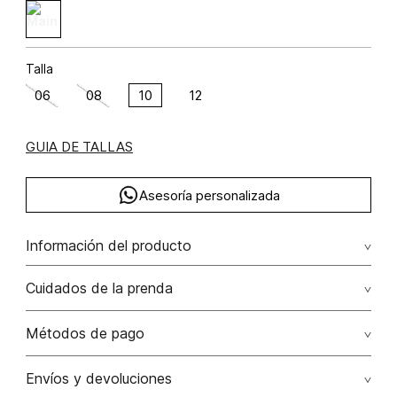
Talla
06
08
10
12
GUIA DE TALLAS
Asesoría personalizada
Información del producto
Gaban peludo de dos botones poliéster 100% 100.00%
Cuidados de la prenda
poliéster/polyester
Lavado profesional en seco los tonos oscuros sueltan
Métodos de pago
color con la fricción
Tarjetas de crédito: Visa, Dinners, Master Card y American
Envíos y devoluciones
No lavar
Express.