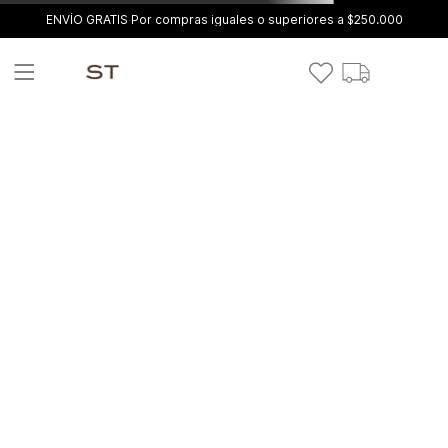
ENVÍO GRATIS Por compras iguales o superiores a $250.000