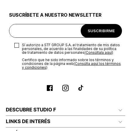
utilizar el mismo empaque en que te entregamos tu pedido o
utilizar un empaque de tu preferencia, sin embargo es
SUSCRÍBETE A NUESTRO NEWSLETTER
importante que el empaque sea el adecuado según la
naturaleza del producto para que no se vea afectada su
integridad durante el proceso de transporte. El costo del
SUSCRIBIRME
transporte será asumido por STF GROUP S.A.
Recuerda que para el trámite del envío deberás contactarte
Sí autorizo a STF GROUP S.A. el tratamiento de mis datos
con un agente de servicio al cliente quien te indicará los
personales, de acuerdo a las finalidades de su política
pasos a seguir y posteriormente programará la recogida del
de tratamiento de datos personales‎
(Consúltala aquí)
producto en la dirección acordada.
Certifico que he sido informado sobre los términos y
condiciones de la página web‎
(Consúlta aquí los términos
y condiciones)
DESCUBRE STUDIO F
LINKS DE INTERÉS