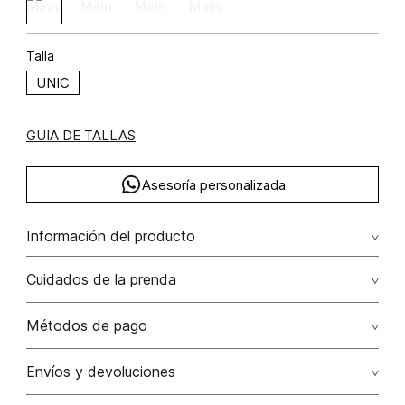
Talla
UNIC
GUIA DE TALLAS
Asesoría personalizada
Información del producto
Cuidados de la prenda
No dejar en remojo /lavar por separado / no utilizar
Métodos de pago
detergentes con cloro / no retorcer / exprimir/ secado a
la sombra
Tarjetas de crédito: Visa, Dinners, Master Card y American
Envíos y devoluciones
Express.
No usar lejia