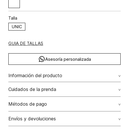
Talla
UNIC
GUIA DE TALLAS
Asesoría personalizada
Información del producto
Cuidados de la prenda
No dejar en remojo /lavar por separado / no utilizar
Métodos de pago
detergentes con cloro / no retorcer / exprimir/ secado a
la sombra
Tarjetas de crédito: Visa, Dinners, Master Card y American
Envíos y devoluciones
Express.
No usar lejia