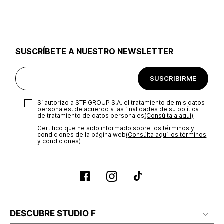
utilizar el mismo empaque en que te entregamos tu pedido o
utilizar un empaque de tu preferencia, sin embargo es
importante que el empaque sea el adecuado según la
naturaleza del producto para que no se vea afectada su
integridad durante el proceso de transporte. El costo del
SUSCRÍBETE A NUESTRO NEWSLETTER
transporte será asumido por STF GROUP S.A.
Recuerda que para el trámite del envío deberás contactarte
SUSCRIBIRME
con un agente de servicio al cliente quien te indicará los
pasos a seguir y posteriormente programará la recogida del
producto en la dirección acordada.
Sí autorizo a STF GROUP S.A. el tratamiento de mis datos
personales, de acuerdo a las finalidades de su política
de tratamiento de datos personales‎
(Consúltala aquí)
Certifico que he sido informado sobre los términos y
condiciones de la página web‎
(Consúlta aquí los términos
y condiciones)
DESCUBRE STUDIO F