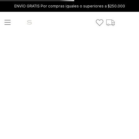
ENVÍO GRATIS Por compras iguales o superiores a $250.000