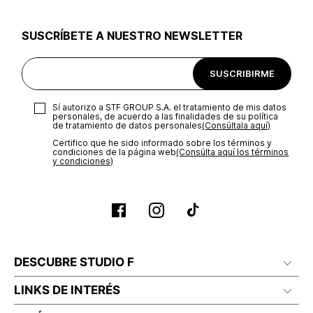
utilizar el mismo empaque en que te entregamos tu pedido o
utilizar un empaque de tu preferencia, sin embargo es
SUSCRÍBETE A NUESTRO NEWSLETTER
importante que el empaque sea el adecuado según la
naturaleza del producto para que no se vea afectada su
integridad durante el proceso de transporte. El costo del
SUSCRIBIRME
transporte será asumido por STF GROUP S.A.
Recuerda que para el trámite del envío deberás contactarte
Sí autorizo a STF GROUP S.A. el tratamiento de mis datos
con un agente de servicio al cliente quien te indicará los
personales, de acuerdo a las finalidades de su política
pasos a seguir y posteriormente programará la recogida del
de tratamiento de datos personales‎
(Consúltala aquí)
producto en la dirección acordada.
Certifico que he sido informado sobre los términos y
condiciones de la página web‎
(Consúlta aquí los términos
y condiciones)
DESCUBRE STUDIO F
LINKS DE INTERÉS