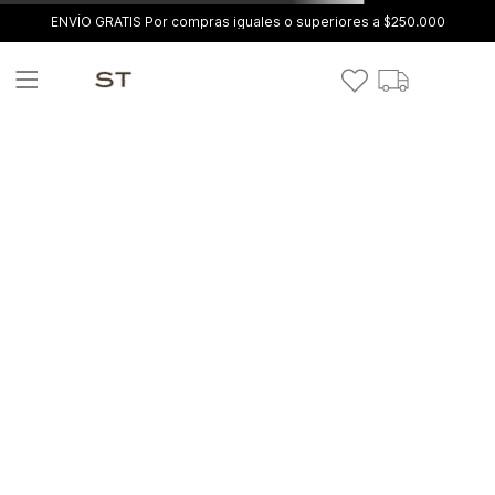
ENVÍO GRATIS Por compras iguales o superiores a $250.000