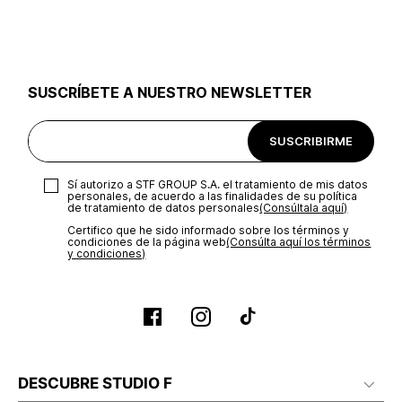
utilizar el mismo empaque en que te entregamos tu pedido o
utilizar un empaque de tu preferencia, sin embargo es
importante que el empaque sea el adecuado según la
naturaleza del producto para que no se vea afectada su
integridad durante el proceso de transporte. El costo del
SUSCRÍBETE A NUESTRO NEWSLETTER
transporte será asumido por STF GROUP S.A.
Recuerda que para el trámite del envío deberás contactarte
SUSCRIBIRME
con un agente de servicio al cliente quien te indicará los
pasos a seguir y posteriormente programará la recogida del
producto en la dirección acordada.
Sí autorizo a STF GROUP S.A. el tratamiento de mis datos
personales, de acuerdo a las finalidades de su política
de tratamiento de datos personales‎
(Consúltala aquí)
Certifico que he sido informado sobre los términos y
condiciones de la página web‎
(Consúlta aquí los términos
y condiciones)
DESCUBRE STUDIO F