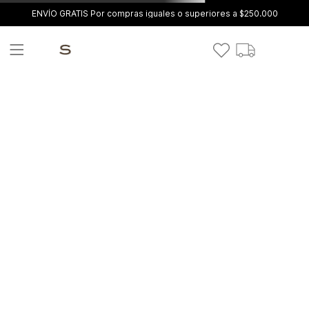
ENVÍO GRATIS Por compras iguales o superiores a $250.000