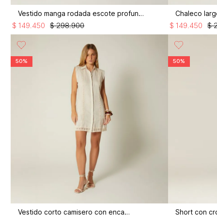
Vestido manga rodada escote profundo
$
149
.
450
$
298
.
900
$
149
.
450
$
50%
50%
Vestido corto camisero con encajes
Short con cr