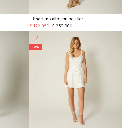
Short tiro alto con bolsillos
$
129
.
950
$
259
.
900
50%