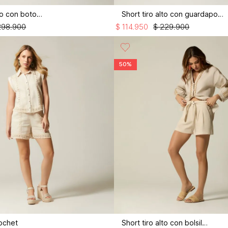
Chaleco largo con botones
Short tiro alto con guardapolvo
298
.
900
$
114
.
950
$
229
.
900
50%
ochet
Short tiro alto con bolsillos