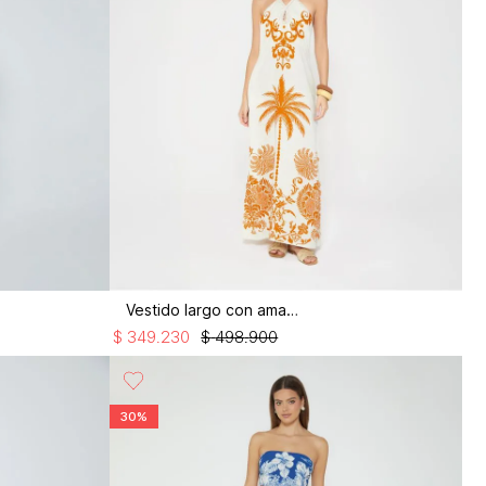
Vestido largo con amarre
$
349
.
230
$
498
.
900
30%