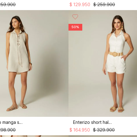
259
.
900
$
129
.
950
$
259
.
900
50%
Vestido corto manga sisa
Enterizo short halter
298
.
900
$
164
.
950
$
329
.
900