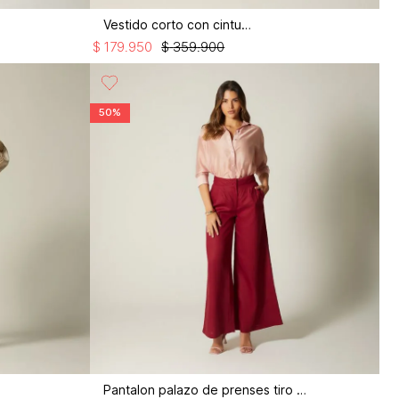
Vestido corto con cinturon
$
179
.
950
$
359
.
900
50%
Pantalon palazo de prenses tiro alto