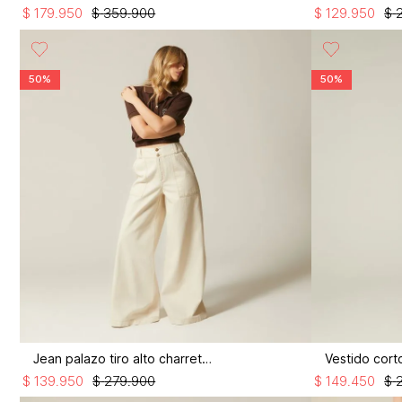
$
179
.
950
$
359
.
900
$
129
.
950
$
50%
50%
Jean palazo tiro alto charretera
$
139
.
950
$
279
.
900
$
149
.
450
$