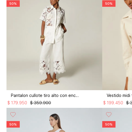
50%
50%
Pantalon cullote tiro alto con encaje
$
179
.
950
$
359
.
900
$
199
.
450
$
50%
50%