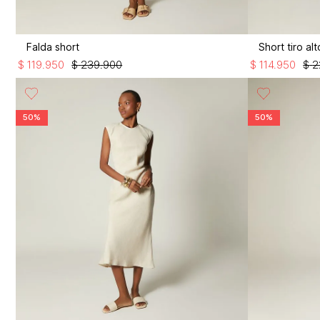
Falda short
Short tiro a
$
119
.
950
$
239
.
900
$
114
.
950
$
2
50%
50%