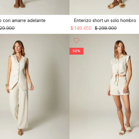
lto con amarre adelante
Enterizo short un solo hombro
29
.
900
$
149
.
450
$
298
.
900
50%