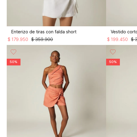
Enterizo de tiras con falda short
Vestido cort
$
179
.
950
$
359
.
900
$
199
.
450
$
50%
50%