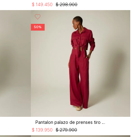
$
149
.
450
$
298
.
900
50%
Pantalon palazo de prenses tiro alto
$
139
.
950
$
279
.
900