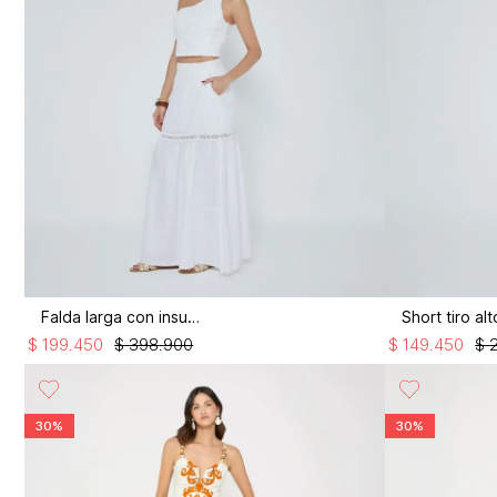
Falda larga con insumo
$
199
.
450
$
398
.
900
$
149
.
450
$
30%
30%