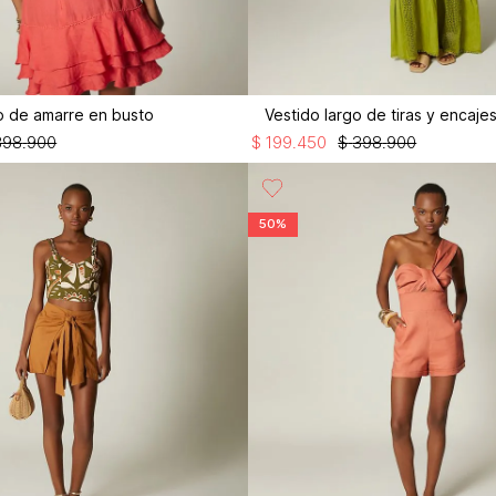
o de amarre en busto
Vestido largo de tiras y encaje
398
.
900
$
199
.
450
$
398
.
900
50%