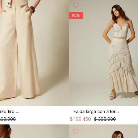
50%
Pantalon palazo tiro alto
Falda larga con alforzas
298
.
900
$
199
.
450
$
398
.
900