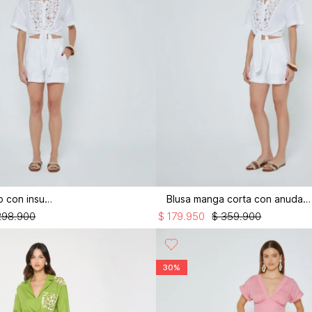
Short tiro alto con insumo
Blusa manga corta con anudado
298
.
900
$
179
.
950
$
359
.
900
30%