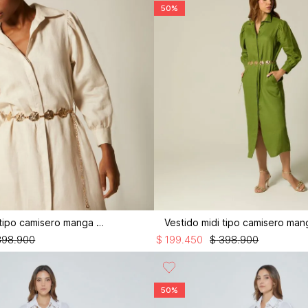
50%
Vestido midi tipo camisero manga 3/4
398
.
900
$
199
.
450
$
398
.
900
50%