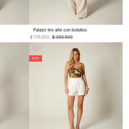
s
Palazo tiro alto con bolsillos
$
179
.
950
$
359
.
900
50%