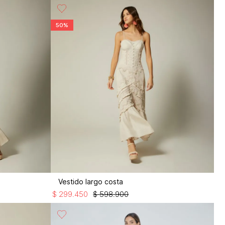
50%
Vestido largo costa
$
299
.
450
$
598
.
900