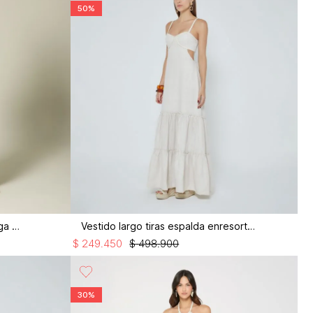
50%
Vestido midi tipo camisero manga 3/4
Vestido largo tiras espalda enresortada
$
249
.
450
$
498
.
900
30%