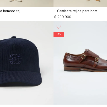
Camiseta para hombre tejida
Camiseta tejida para hombre
$
209
.
900
15%