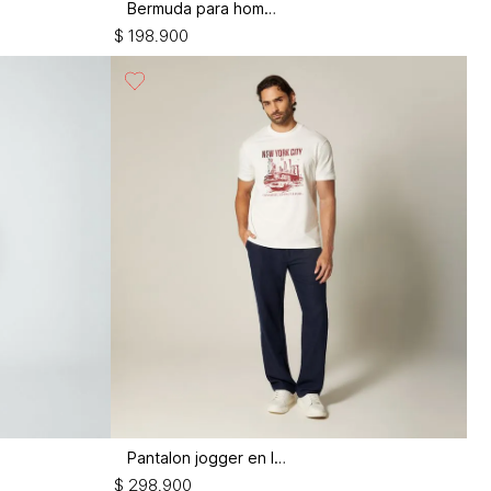
Bermuda para hombre
$
198
.
900
Pantalon jogger en lino
$
298
.
900