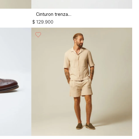
Cinturon trenzado
$
129
.
900