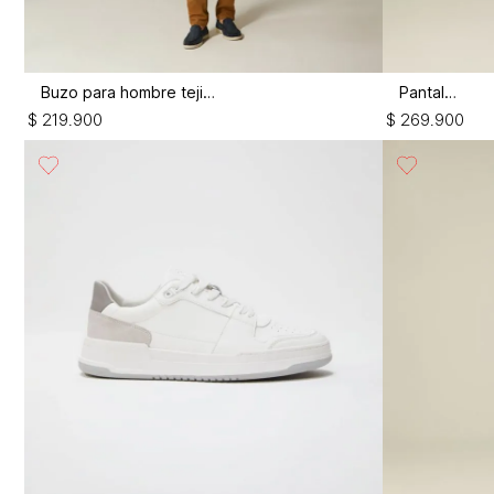
Buzo para hombre tejido
Pantalón
$
219
.
900
$
269
.
900