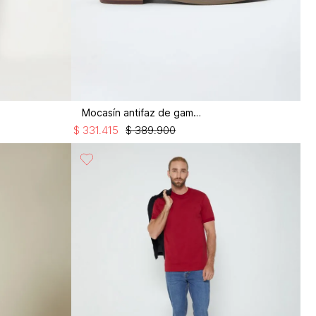
Mocasín antifaz de gamuza
$
331
.
415
$
389
.
900