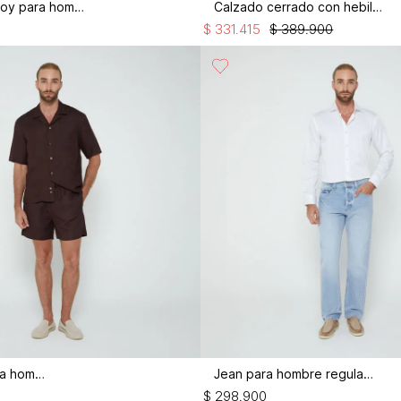
Gorra corduroy para hombre
Calzado cerrado con hebillas
$
331
.
415
$
389
.
900
Bermuda para hombre
Jean para hombre regular fit
$
298
.
900