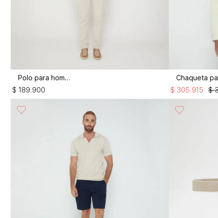
Polo para hombre
$
189
.
900
$
305
.
915
$