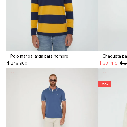
Polo manga larga para hombre
Chaqueta pa
$
249
.
900
$
331
.
415
$
3
15%