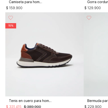
Camiseta para hombre
$
159
.
900
$
129
.
900
15%
Tenis en cuero para hombre
$
331
.
415
$
389
.
900
$
229
.
900