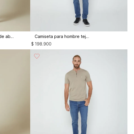
Polo tejido para hombre panal de abeja
Camiseta para hombre tejida
$
198
.
900