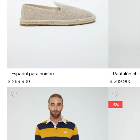
Espadril para hombre
Pantalón ch
$
269
.
900
$
269
.
900
15%