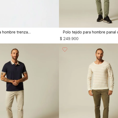
Cinturon para hombre trenzado
$
249
.
900