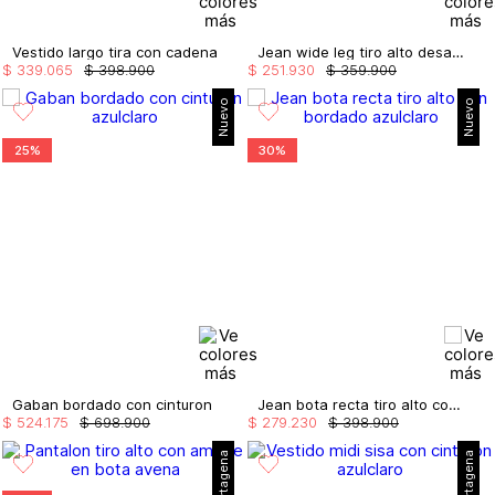
Vestido largo tira con cadena
Jean wide leg tiro alto desagujado
$
339
.
065
$
398
.
900
$
251
.
930
$
359
.
900
Nuevo
Nuevo
25%
30%
Gaban bordado con cinturon
Jean bota recta tiro alto con bordado
$
524
.
175
$
698
.
900
$
279
.
230
$
398
.
900