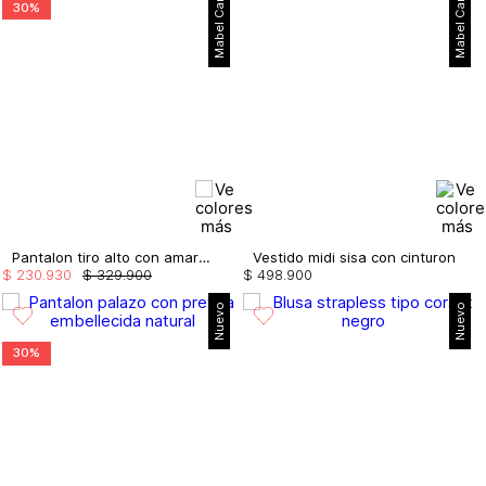
Mabel Cartagena
Mabel Cartagena
30%
Pantalon tiro alto con amarre en bota
Vestido midi sisa con cinturon
$
230
.
930
$
329
.
900
$
498
.
900
Nuevo
Nuevo
30%