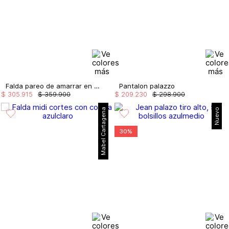
Falda pareo de amarrar en costado
Pantalon palazzo
$
305
.
915
$
359
.
900
$
209
.
230
$
298
.
900
Mabel Cartagena
Nuevo
30%