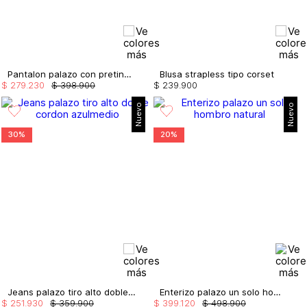
Pantalon palazo con pretina embellecida
Blusa strapless tipo corset
$
279
.
230
$
398
.
900
$
239
.
900
Nuevo
Nuevo
30%
20%
Jeans palazo tiro alto doble cordon
Enterizo palazo un solo hombro
$
251
.
930
$
359
.
900
$
399
.
120
$
498
.
900