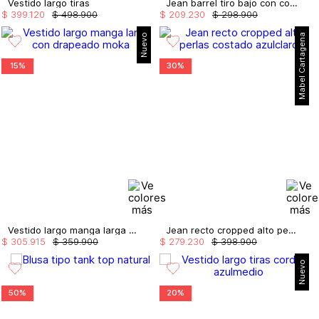
Vestido largo tiras
Jean barrel tiro bajo con cortes
$
399
.
120
$
498
.
900
$
209
.
230
$
298
.
900
Nuevo
Mabel Cartagena
15%
30%
Vestido largo manga larga con drapeado
Jean recto cropped alto perlas costado
$
305
.
915
$
359
.
900
$
279
.
230
$
398
.
900
Nuevo
50%
20%