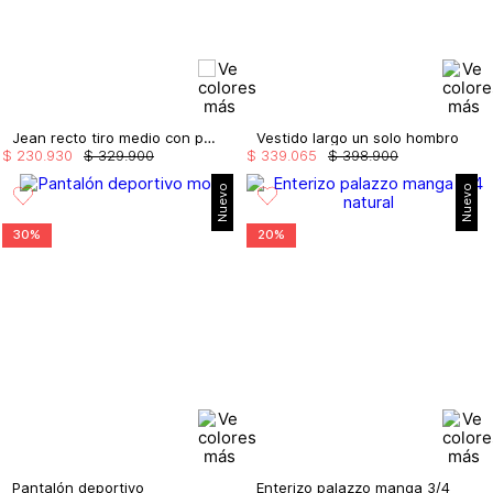
Jean recto tiro medio con pañoleta
Vestido largo un solo hombro
$
230
.
930
$
329
.
900
$
339
.
065
$
398
.
900
Nuevo
Nuevo
30%
20%
Pantalón deportivo
Enterizo palazzo manga 3/4