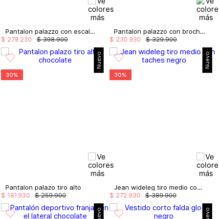
Pantalon palazzo con escalerilla
Pantalon palazzo con broches
$
279
.
230
$
398
.
900
$
230
.
930
$
329
.
900
Nuevo
Nuevo
30%
30%
Pantalon palazo tiro alto
Jean wideleg tiro medio con taches
$
181
.
930
$
259
.
900
$
272
.
930
$
389
.
900
Nuevo
Nuevo