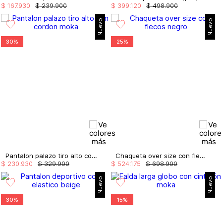
$
167
.
930
$
239
.
900
$
399
.
120
$
498
.
900
Nuevo
Nuevo
30%
25%
Pantalon palazo tiro alto con cordon
Chaqueta over size con flecos
$
230
.
930
$
329
.
900
$
524
.
175
$
698
.
900
Nuevo
Nuevo
30%
15%