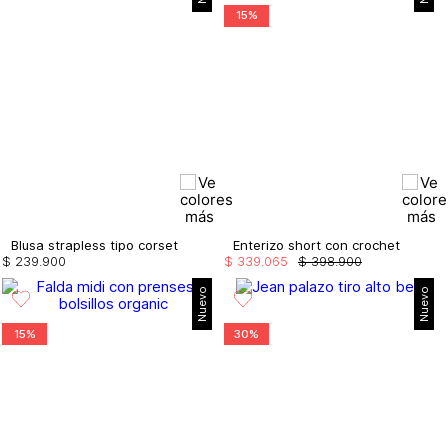
15%
Blusa strapless tipo corset
Enterizo short con crochet
$
239
.
900
$
339
.
065
$
398
.
900
Nuevo
Nuevo
15%
30%