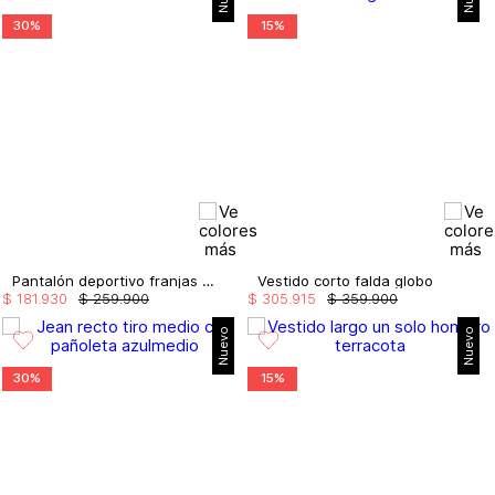
30%
15%
Pantalón deportivo franjas en el lateral
Vestido corto falda globo
$
181
.
930
$
259
.
900
$
305
.
915
$
359
.
900
Nuevo
Nuevo
30%
15%