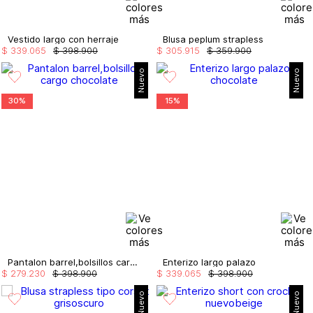
Vestido largo con herraje
Blusa peplum strapless
$
339
.
065
$
398
.
900
$
305
.
915
$
359
.
900
Nuevo
Nuevo
30%
15%
Pantalon barrel,bolsillos cargo
Enterizo largo palazo
$
279
.
230
$
398
.
900
$
339
.
065
$
398
.
900
Nuevo
Nuevo