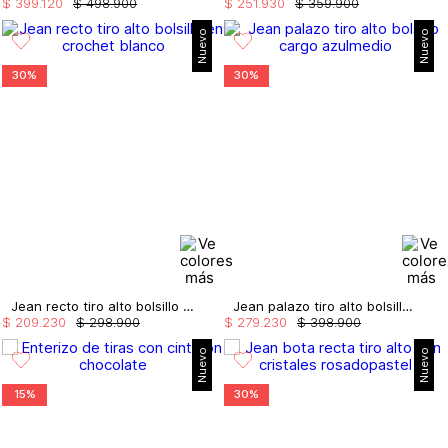
$
399
.
120
$
498
.
900
$
251
.
930
$
359
.
900
Nuevo
Nuevo
30%
30%
Jean recto tiro alto bolsillo en crochet
Jean palazo tiro alto bolsillo cargo
$
209
.
230
$
298
.
900
$
279
.
230
$
398
.
900
Nuevo
Nuevo
15%
30%