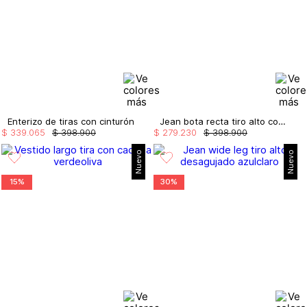
Enterizo de tiras con cinturón
Jean bota recta tiro alto con cristales
$
339
.
065
$
398
.
900
$
279
.
230
$
398
.
900
Nuevo
Nuevo
15%
30%