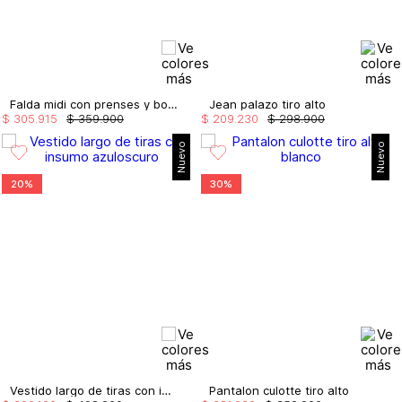
Falda midi con prenses y bolsillos
Jean palazo tiro alto
$
305
.
915
$
359
.
900
$
209
.
230
$
298
.
900
Nuevo
Nuevo
20%
30%
Vestido largo de tiras con insumo
Pantalon culotte tiro alto