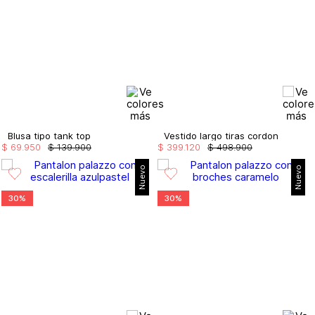
Blusa tipo tank top
Vestido largo tiras cordon
$
69
.
950
$
139
.
900
$
399
.
120
$
498
.
900
Nuevo
Nuevo
30%
30%