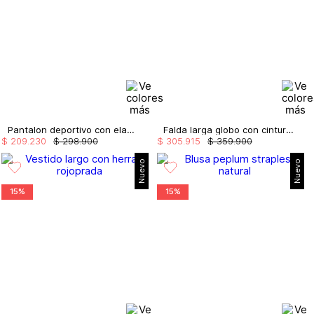
Pantalon deportivo con elastico
Falda larga globo con cinturón
$
209
.
230
$
298
.
900
$
305
.
915
$
359
.
900
Nuevo
Nuevo
15%
15%