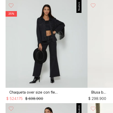
Nuevo
25%
Chaqueta over size con flecos
Blusa boxy
$
524
.
175
$
698
.
900
$
298
.
900
Nuevo