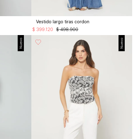
Vestido largo tiras cordon
$
399
.
120
$
498
.
900
Nuevo
Nuevo