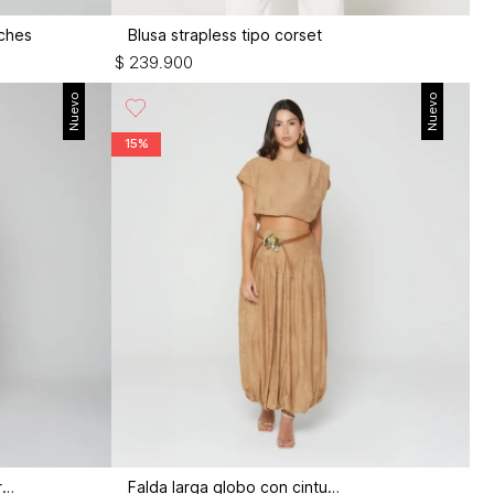
aches
Blusa strapless tipo corset
$
239
.
900
Nuevo
Nuevo
15%
Jean palazo tiro alto bolsillo cargo
Falda larga globo con cinturón