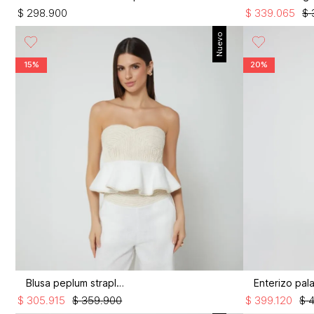
$
298
.
900
$
339
.
065
$
Nuevo
15%
20%
Blusa peplum strapless
$
305
.
915
$
359
.
900
$
399
.
120
$