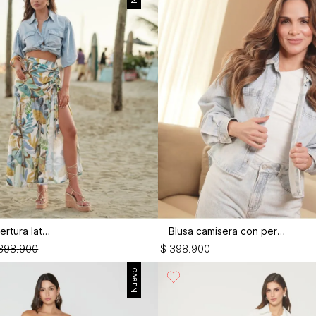
Falda con abertura lateral
Blusa camisera con perlas
398
.
900
$
398
.
900
Nuevo