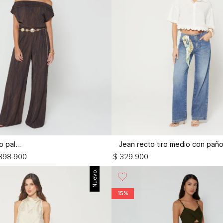
Enterizo largo palazo
398
.
900
$
329
.
900
Nuevo
15%