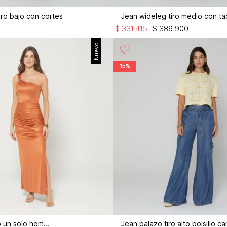
iro bajo con cortes
Jean wideleg tiro medio con t
$
331
.
415
$
389
.
900
Nuevo
15%
Vestido largo un solo hombro