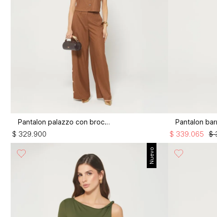
Pantalon palazzo con broches
$
329
.
900
$
339
.
065
$
Nuevo