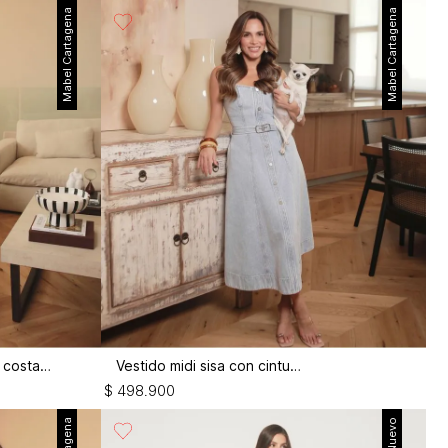
Mabel Cartagena
Mabel Cartagena
Jean recto cropped alto perlas costado
Vestido midi sisa con cinturon
$
498
.
900
Nuevo