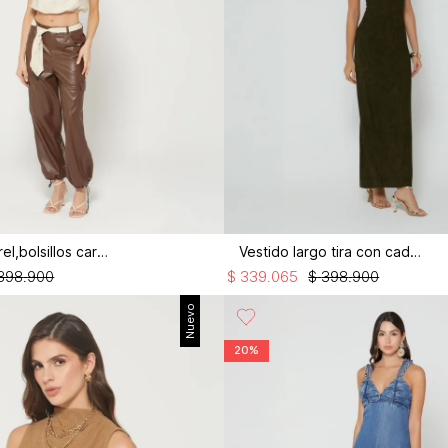
Pantalon barrel,bolsillos cargo
Vestido largo tira con cadena
398
.
900
$
339
.
065
$
398
.
900
Nuevo
20%