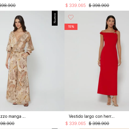
398
.
900
$
339
.
065
$
398
.
900
Nuevo
15%
Enterizo palazzo manga 3/4
Vestido largo con herraje
498
.
900
$
339
.
065
$
398
.
900