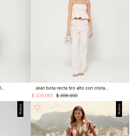
Jean recto tiro medio con pañoleta
Jean bota recta tiro alto con cristales
$
339
.
065
$
398
.
900
Nuevo
Nuevo