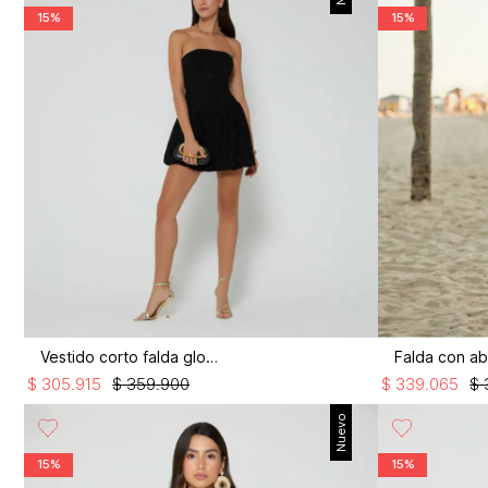
15%
15%
Vestido corto falda globo
$
305
.
915
$
359
.
900
$
339
.
065
$
Nuevo
15%
15%