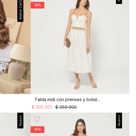
Mabel Cartagena
15%
Falda midi con prenses y bolsillos
$
305
.
915
$
359
.
900
Nuevo
Nuevo
15%