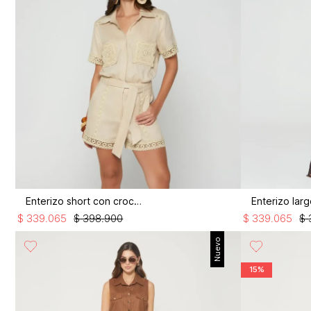
Enterizo short con crochet
$
339
.
065
$
398
.
900
$
339
.
065
$
Nuevo
15%