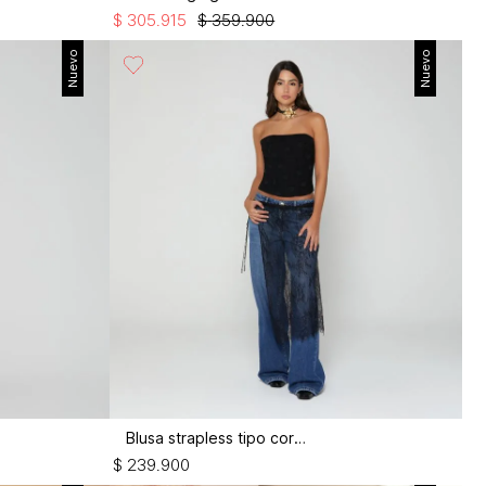
$
305
.
915
$
359
.
900
Nuevo
Nuevo
Blusa strapless tipo corset
$
239
.
900