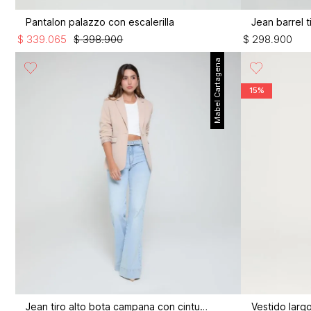
Pantalon palazzo con escalerilla
Jean barrel t
$
339
.
065
$
398
.
900
$
298
.
900
Mabel Cartagena
15%
Jean tiro alto bota campana con cinturon