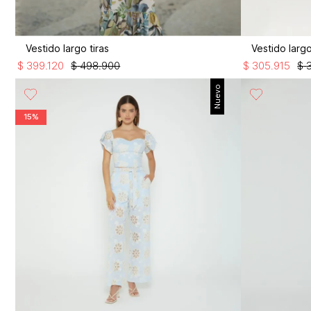
Vestido largo tiras
Vestido lar
$
399
.
120
$
498
.
900
$
305
.
915
$
Nuevo
15%