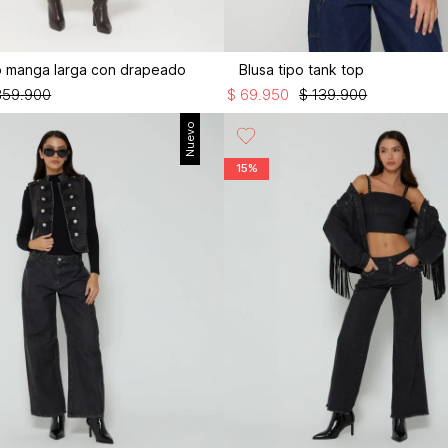
go manga larga con drapeado
Blusa tipo tank top
359
.
900
$
69
.
950
$
139
.
900
Nuevo
15%