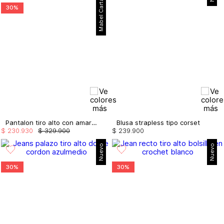
Mabel Cartagena
30%
Pantalon tiro alto con amarre en bota
Blusa strapless tipo corset
$
230
.
930
$
329
.
900
$
239
.
900
Nuevo
Nuevo
30%
30%