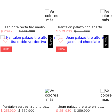
Jean bota recta tiro medio cinta costado
Pantalon palazo con aberturas laterales
$
209
.
230
$
298
.
900
$
279
.
230
$
398
.
900
Nuevo
Nuevo
30%
30%
Pantalon palazo tiro alto con tira doble
Jean palazo tiro alto en jacquard
$
251
.
930
$
359
.
900
$
251
.
930
$
359
.
900