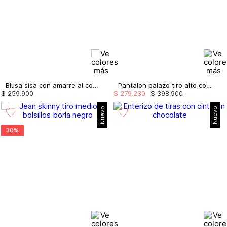
Blusa sisa con amarre al costado
Pantalon palazo tiro alto con tira doble
$
259
.
900
$
279
.
230
$
398
.
900
Nuevo
Nuevo
30%