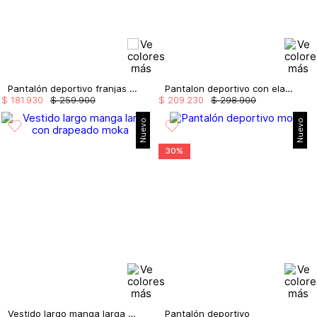
Pantalón deportivo franjas en el lateral
Pantalon deportivo con elastico
$
181
.
930
$
259
.
900
$
209
.
230
$
298
.
900
Nuevo
Nuevo
30%
Vestido largo manga larga con drapeado
Pantalón deportivo