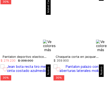
Mabel Cartagena
30%
Pantalon deportivo elastico en botas
Chaqueta corta en jacquard corduroy
$
279
.
230
$
398
.
900
$
359
.
900
Nuevo
Nuevo
30%
30%