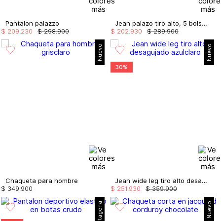
Pantalon palazzo
Jean palazo tiro alto, 5 bolsillos
$
209
.
230
$
298
.
900
$
202
.
930
$
289
.
900
Nuevo
Nuevo
30%
Chaqueta para hombre
Jean wide leg tiro alto desagujado
$
349
.
900
$
251
.
930
$
359
.
900
Nuevo