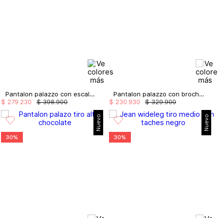
Pantalon palazzo con escalerilla
Pantalon palazzo con broches
$
279
.
230
$
398
.
900
$
230
.
930
$
329
.
900
Nuevo
Nuevo
30%
30%