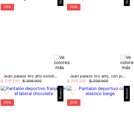
30%
30%
Jean palazo tiro alto bolsillo cargo
Jean palazo tiro alto, con pinzas
$
279
.
230
$
398
.
900
$
209
.
230
$
298
.
900
Nuevo
Nuevo
30%
30%