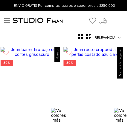
ENVÍO GRATIS Por compras iguales o superiores a $250.000
RELEVANCIA
Nuevo
Mabel Cartagena
30%
30%