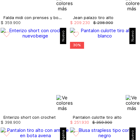
Falda midi con prenses y bolsillos
Jean palazo tiro alto
$
359
.
900
$
209
.
230
$
298
.
900
Nuevo
Nuevo
30%
Enterizo short con crochet
Pantalon culotte tiro alto
$
398
.
900
$
251
.
930
$
359
.
900
Nuevo