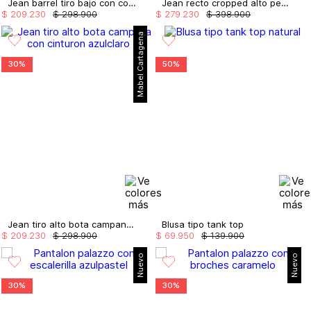
Jean barrel tiro bajo con cortes
Jean recto cropped alto perlas costado
$
209
.
230
$
298
.
900
$
279
.
230
$
398
.
900
Mabel Cartagena
30%
50%
Jean tiro alto bota campana con cinturon
Blusa tipo tank top
$
209
.
230
$
298
.
900
$
69
.
950
$
139
.
900
Nuevo
Nuevo
30%
30%