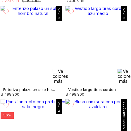
$
279
.
230
$
398
.
900
$
498
.
900
Nuevo
Nuevo
Enterizo palazo un solo hombro
Vestido largo tiras cordon
$
498
.
900
$
498
.
900
Nuevo
Mabel Cartagena
30%