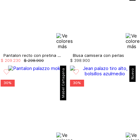
Pantalon recto con pretina en satin
Blusa camisera con perlas
$
209
.
230
$
298
.
900
$
398
.
900
Mabel Cartagena
Nuevo
30%
30%