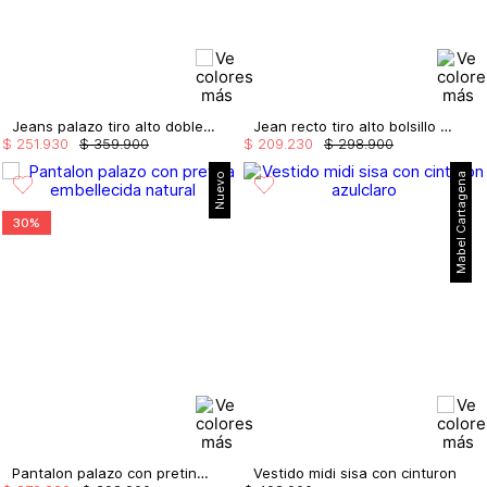
Jeans palazo tiro alto doble cordon
Jean recto tiro alto bolsillo en crochet
$
251
.
930
$
359
.
900
$
209
.
230
$
298
.
900
Nuevo
Mabel Cartagena
30%
Pantalon palazo con pretina embellecida
Vestido midi sisa con cinturon