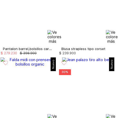
Pantalon barrel,bolsillos cargo
Blusa strapless tipo corset
$
279
.
230
$
398
.
900
$
239
.
900
Nuevo
Nuevo
30%