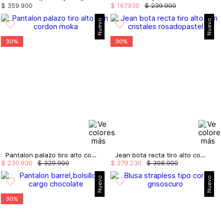
$
359
.
900
$
167
.
930
$
239
.
900
Nuevo
Nuevo
30%
30%
Pantalon palazo tiro alto con cordon
Jean bota recta tiro alto con cristales
$
230
.
930
$
329
.
900
$
279
.
230
$
398
.
900
Nuevo
Nuevo
30%