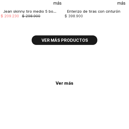
Jean skinny tiro medio 5 bolsillos borla
Enterizo de tiras con cinturón
$
209
.
230
$
298
.
900
$
398
.
900
Ver más