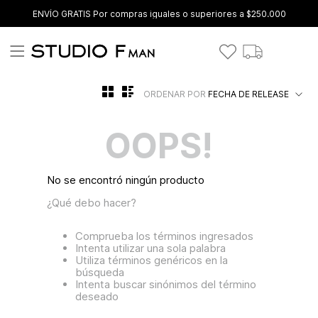
ENVÍO GRATIS Por compras iguales o superiores a $250.000
ORDENAR POR
FECHA DE RELEASE
OOPS!
No se encontró ningún producto
¿Qué debo hacer?
Comprueba los términos ingresados
Intenta utilizar una sola palabra
Utiliza términos genéricos en la
búsqueda
Intenta buscar sinónimos del término
deseado