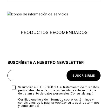
No usar lejia
Tarjetas débito: Maestro, Electron.
Cambios
: Si deseas hacer el cambio de alguno de nuestros
productos, lo puedes hacer de dos maneras: En cualquiera de
Otros: Pago bancario y Efecty.
No usar blanqueador
nuestras tiendas STUDIO F del país excepto franquicias,
tiendas mayoristas y tiendas ubicadas en Falabella;
presentando tu factura de compra, en un plazo calendario de
No usar abrillantadores opticos
(30) días luego de la fecha en que fue efectuada la compra,
PRODUCTOS RECOMENDADOS
(consulta aquí la tienda más cercana) o a través de nuestra
página web
www.studiof.com.co
, en un plazo de (15) días
Lavar a mano
calendario luego de la entrega del producto.
Devolución
: Para hacer la devolución del envío puedes
utilizar el mismo empaque en que te entregamos tu pedido o
Secar colgado a la sombra
utilizar un empaque de tu preferencia, sin embargo es
SUSCRÍBETE A NUESTRO NEWSLETTER
importante que el empaque sea el adecuado según la
naturaleza del producto para que no se vea afectada su
integridad durante el proceso de transporte. El costo del
SUSCRIBIRME
transporte será asumido por STF GROUP S.A.
Planchar a temperatura maximo 140°c
Recuerda que para el trámite del envío deberás contactarte
Sí autorizo a STF GROUP S.A. el tratamiento de mis datos
con un agente de servicio al cliente quien te indicará los
personales, de acuerdo a las finalidades de su política
pasos a seguir y posteriormente programará la recogida del
de tratamiento de datos personales‎
(Consúltala aquí)
producto en la dirección acordada.
Certifico que he sido informado sobre los términos y
condiciones de la página web‎
No lavado en seco
(Consúlta aquí los términos
y condiciones)