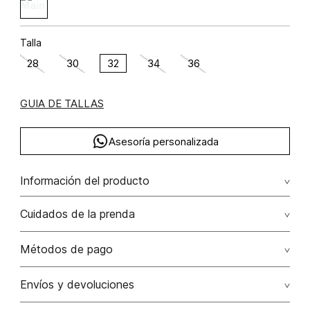
Talla
28
30
32
34
36
GUIA DE TALLAS
Asesoría personalizada
Información del producto
algodón 98% elastano 2%
Cuidados de la prenda
Lavar con colores similares. no secar en máquina. los
Métodos de pago
tonos oscuros suelta color con la fricción. el acabado
rústico de la prenda hace parte del diseño
Tarjetas de crédito: Visa, Dinners, Master Card y American
Envíos y devoluciones
Express.
No usar lejia