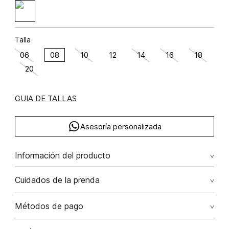
Talla
06
08
10
12
14
16
18
20
GUIA DE TALLAS
Asesoría personalizada
Información del producto
algodón 100%
Cuidados de la prenda
No remojar. no retorcer / ni exprimir. el acabado rústico de
Métodos de pago
esta prenda hace parte del diseño