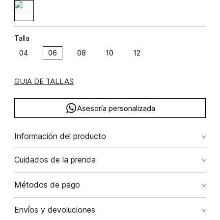
Talla
04
06
08
10
12
GUIA DE TALLAS
Asesoría personalizada
Información del producto
F36-denim animal escocia (np) algodón 100% 100.00%
Cuidados de la prenda
algodón/cotton
Lavar a mano por separado / no dejar en remojo / no
Métodos de pago
retorcer / no planchar con vapor puede causar daño
irreversible
Tarjetas de crédito: Visa, Dinners, Master Card y American
Envíos y devoluciones
Express.