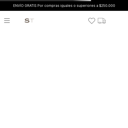
ENVÍO GRATIS Por compras iguales o superiores a $250.000