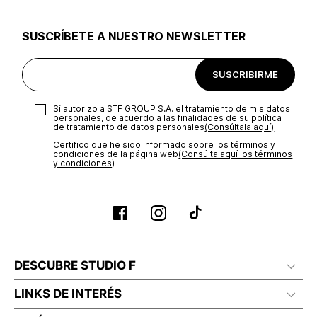
utilizar el mismo empaque en que te entregamos tu pedido o
utilizar un empaque de tu preferencia, sin embargo es
SUSCRÍBETE A NUESTRO NEWSLETTER
importante que el empaque sea el adecuado según la
naturaleza del producto para que no se vea afectada su
integridad durante el proceso de transporte. El costo del
SUSCRIBIRME
transporte será asumido por STF GROUP S.A.
Recuerda que para el trámite del envío deberás contactarte
Sí autorizo a STF GROUP S.A. el tratamiento de mis datos
con un agente de servicio al cliente quien te indicará los
personales, de acuerdo a las finalidades de su política
pasos a seguir y posteriormente programará la recogida del
de tratamiento de datos personales‎
(Consúltala aquí)
producto en la dirección acordada.
Certifico que he sido informado sobre los términos y
condiciones de la página web‎
(Consúlta aquí los términos
y condiciones)
DESCUBRE STUDIO F
LINKS DE INTERÉS