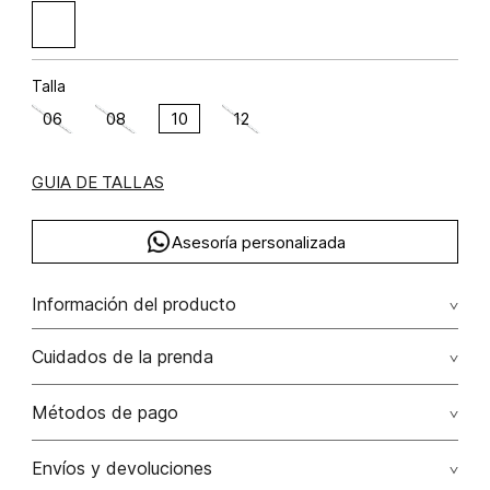
Talla
06
08
10
12
GUIA DE TALLAS
Asesoría personalizada
Información del producto
Jean bota recta tiro alto con bordado algodón 100% 100.00%
Cuidados de la prenda
algodón/cotton
No remojar. no retorcer / ni exprimir. el acabado rústico de
Métodos de pago
esta prenda hace parte del diseño
Tarjetas de crédito: Visa, Dinners, Master Card y American
Envíos y devoluciones
No usar lejia
Express.