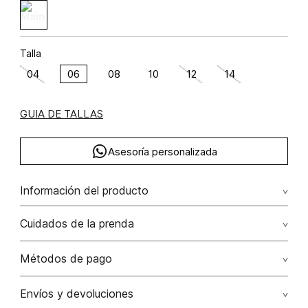
Talla
04
06
08
10
12
14
GUIA DE TALLAS
Asesoría personalizada
Información del producto
Jean bota recta tiro alto con cristales algodón 100% 100.00%
Cuidados de la prenda
algodón/cotton
Lavar a mano. no remojar. no planchar los accesorios.
Métodos de pago
No usar lejia
Tarjetas de crédito: Visa, Dinners, Master Card y American
Envíos y devoluciones
Express.