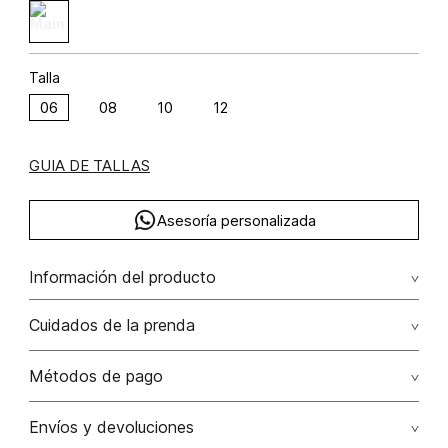
Talla
06
08
10
12
GUIA DE TALLAS
Asesoría personalizada
Información del producto
Jean bota recta tiro alto con cristales algodón 100% 100.00%
Cuidados de la prenda
algodón/cotton
Lavar a mano. no remojar. no planchar los accesorios.
Métodos de pago
No usar lejia
Tarjetas de crédito: Visa, Dinners, Master Card y American
Envíos y devoluciones
Express.