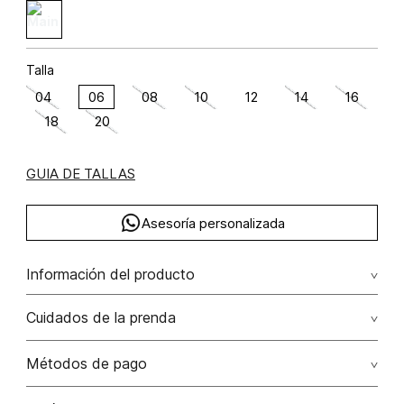
Talla
04
06
08
10
12
14
16
18
20
GUIA DE TALLAS
Asesoría personalizada
Información del producto
algodón 98.9200000000 elastano 1.0800000000
Cuidados de la prenda
Lavar con colores similares. no secar en máquina. los
Métodos de pago
tonos oscuros suelta color con la fricción. el acabado
rústico de la prenda hace parte del diseño