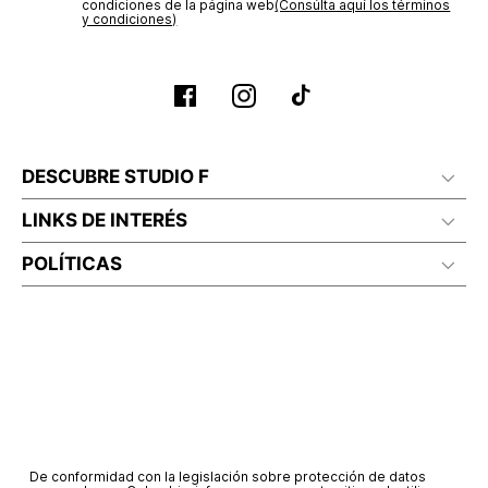
condiciones de la página web‎
No lavado en seco
(Consúlta aquí los términos
y condiciones)
DESCUBRE STUDIO F
LINKS DE INTERÉS
POLÍTICAS
De conformidad con la legislación sobre protección de datos