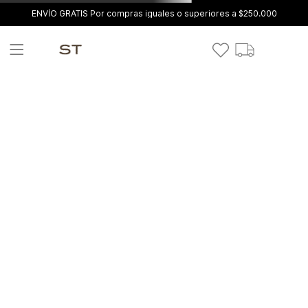
ENVÍO GRATIS Por compras iguales o superiores a $250.000