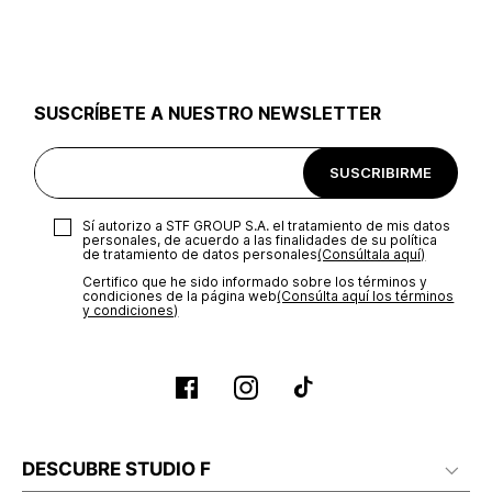
utilizar el mismo empaque en que te entregamos tu pedido o
utilizar un empaque de tu preferencia, sin embargo es
importante que el empaque sea el adecuado según la
naturaleza del producto para que no se vea afectada su
integridad durante el proceso de transporte. El costo del
SUSCRÍBETE A NUESTRO NEWSLETTER
transporte será asumido por STF GROUP S.A.
Recuerda que para el trámite del envío deberás contactarte
SUSCRIBIRME
con un agente de servicio al cliente quien te indicará los
pasos a seguir y posteriormente programará la recogida del
producto en la dirección acordada.
Sí autorizo a STF GROUP S.A. el tratamiento de mis datos
personales, de acuerdo a las finalidades de su política
de tratamiento de datos personales‎
(Consúltala aquí)
Certifico que he sido informado sobre los términos y
condiciones de la página web‎
(Consúlta aquí los términos
y condiciones)
DESCUBRE STUDIO F