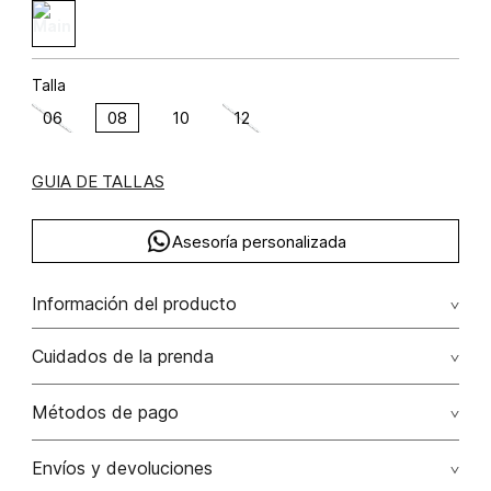
Talla
06
08
10
12
GUIA DE TALLAS
Asesoría personalizada
Información del producto
Jean palazo tiro alto cinturon costuras algodón 100% 100.00%
Cuidados de la prenda
algodón/cotton
Cuidados: no aplicar detergentes con blanqueadores o
Métodos de pago
abrillantadores ópticos. puede dejar el tono por partes
mas blanco.
Tarjetas de crédito: Visa, Dinners, Master Card y American
Envíos y devoluciones
Express.