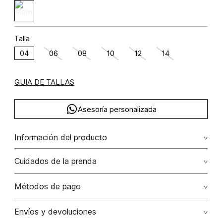
Talla
04
06
08
10
12
14
GUIA DE TALLAS
Asesoría personalizada
Información del producto
C27-complementarias sf semana 27 2025 algodón 100%
Cuidados de la prenda
100.00% algodón/cotton
No remojar. no retorcer / ni exprimir. el acabado rústico de
Métodos de pago
esta prenda hace parte del diseño
Tarjetas de crédito: Visa, Dinners, Master Card y American
Envíos y devoluciones
No usar lejia
Express.