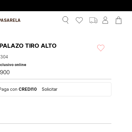
PASARELA
 PALAZO TIRO ALTO
1304
clusivo online
900
Paga con
CREDI10
Solicitar