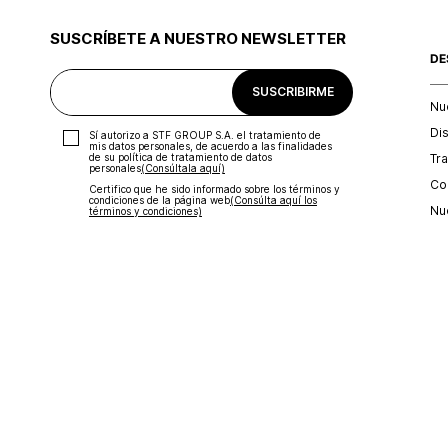
SUSCRÍBETE A NUESTRO NEWSLETTER
DE
SUSCRIBIRME
Nu
Di
Sí autorizo a STF GROUP S.A. el tratamiento de
mis datos personales, de acuerdo a las finalidades
Tr
de su política de tratamiento de datos
personales‎
(Consúltala aquí)
Con
Certifico que he sido informado sobre los términos y
condiciones de la página web‎
(Consúlta aquí los
Nu
términos y condiciones)