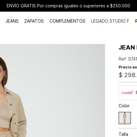
ENVÍO GRATIS Por compras iguales o superiores a $250.000
JEANS
ZAPATOS
COMPLEMENTOS
LEGADO STUDIO F
JEAN
Ref
:
S74
Precio ex
$
298
.
Color
Talla