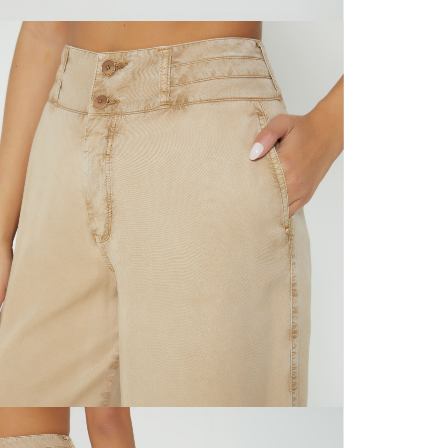
N
mayorista
de compra
que fue e
N
a través
de (15) d
L
Devoluc
S
mismo em
empaque d
empaque 
N
no se vea
El costo 
N
Recuerda 
agente de
posterior
acordada