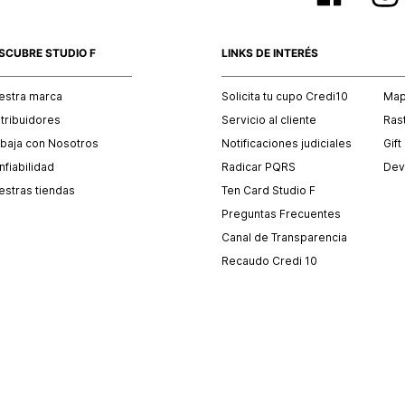
SCUBRE STUDIO F
LINKS DE INTERÉS
estra marca
Solicita tu cupo Credi10
Mapa
stribuidores
Servicio al cliente
Ras
abaja con Nosotros
Notificaciones judiciales
Gift
fiabilidad
Radicar PQRS
Dev
estras tiendas
Ten Card Studio F
Preguntas Frecuentes
Canal de Transparencia
Recaudo Credi 10