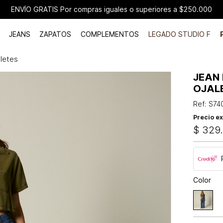
ENVÍO GRATIS Por compras iguales o superiores a $250.000
JEANS
ZAPATOS
COMPLEMENTOS
LEGADO STUDIO F
aletes
JEAN 
OJAL
Ref
:
S74
Precio ex
$
329
Color