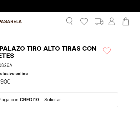
PASARELA
PALAZO TIRO ALTO TIRAS CON
ETES
0826A
clusivo online
.
900
Paga con
CREDI10
Solicitar