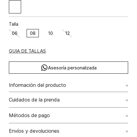
Talla
06
08
10
12
GUIA DE TALLAS
Asesoría personalizada
Información del producto
Jean palazo tiro alto cinturon trenza algodón 100% 100.00%
Cuidados de la prenda
algodón/cotton
Lavar con colores similares. no secar en máquina. los
Métodos de pago
tonos oscuros suelta color con la fricción. el acabado
rústico de la prenda hace parte del diseño
Tarjetas de crédito: Visa, Dinners, Master Card y American
Envíos y devoluciones
Express.