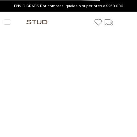
ENVÍO GRATIS Por compras iguales o superiores a $250.000