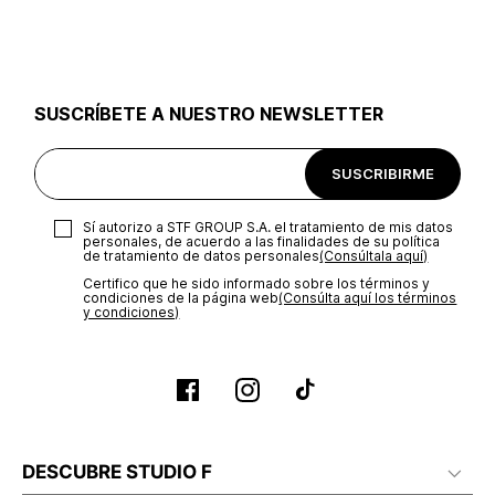
utilizar el mismo empaque en que te entregamos tu pedido o
utilizar un empaque de tu preferencia, sin embargo es
importante que el empaque sea el adecuado según la
naturaleza del producto para que no se vea afectada su
integridad durante el proceso de transporte. El costo del
SUSCRÍBETE A NUESTRO NEWSLETTER
transporte será asumido por STF GROUP S.A.
Recuerda que para el trámite del envío deberás contactarte
SUSCRIBIRME
con un agente de servicio al cliente quien te indicará los
pasos a seguir y posteriormente programará la recogida del
producto en la dirección acordada.
Sí autorizo a STF GROUP S.A. el tratamiento de mis datos
personales, de acuerdo a las finalidades de su política
de tratamiento de datos personales‎
(Consúltala aquí)
Certifico que he sido informado sobre los términos y
condiciones de la página web‎
(Consúlta aquí los términos
y condiciones)
DESCUBRE STUDIO F