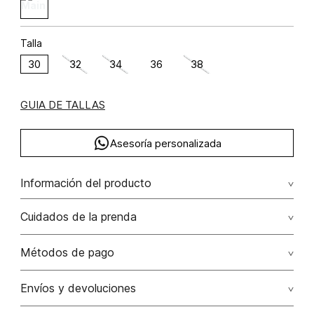
Talla
30
32
34
36
38
GUIA DE TALLAS
Asesoría personalizada
Información del producto
algodón 100% 100.00% algodón/cotton
Cuidados de la prenda
Lavar con colores similares. no secar en máquina. los
Métodos de pago
tonos oscuros suelta color con la fricción. el acabado
rústico de la prenda hace parte del diseño
Tarjetas de crédito: Visa, Dinners, Master Card y American
Envíos y devoluciones
Express.
No usar lejia