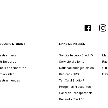
SCUBRE STUDIO F
LINKS DE INTERÉS
estra marca
Solicita tu cupo Credi10
Mapa
stribuidores
Servicio al cliente
Ras
abaja con Nosotros
Notificaciones judiciales
Gift
fiabilidad
Radicar PQRS
Dev
estras tiendas
Ten Card Studio F
Preguntas Frecuentes
Canal de Transparencia
Recaudo Credi 10