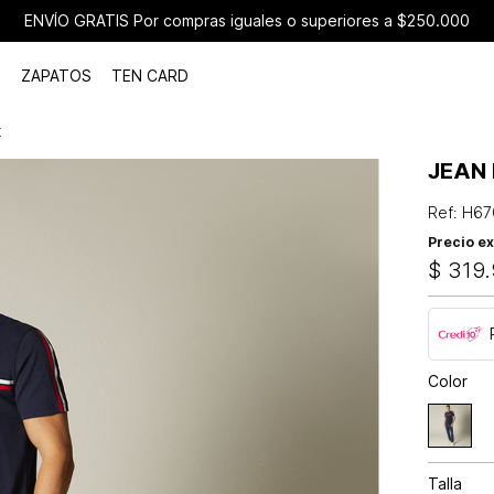
ENVÍO GRATIS Por compras iguales o superiores a $250.000
ZAPATOS
TEN CARD
t
JEAN 
Ref
:
H67
Precio ex
$
319
.
Color
Talla