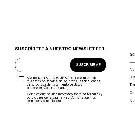
SUSCRÍBETE A NUESTRO NEWSLETTER
DE
SUSCRIBIRME
Nu
Di
Sí autorizo a STF GROUP S.A. el tratamiento de
mis datos personales, de acuerdo a las finalidades
Tr
de su política de tratamiento de datos
personales‎
(Consúltala aquí)
Con
Certifico que he sido informado sobre los términos y
condiciones de la página web‎
(Consúlta aquí los
Nu
términos y condiciones)