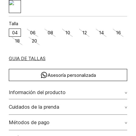
Talla
04
06
08
10
12
14
16
18
20
GUIA DE TALLAS
Asesoría personalizada
Información del producto
algodón 92% poliéster 6% elastano 2%
Cuidados de la prenda
Cuidados: no aplicar detergentes con blanqueadores o
Métodos de pago
abrillantadores ópticos. puede dejar el tono por partes
mas blanco.