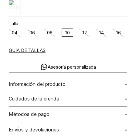
Talla
04
06
08
10
12
14
16
GUIA DE TALLAS
Asesoría personalizada
Información del producto
F47-inferior con correa refs. s0275/s0276 algodón
Cuidados de la prenda
98.9200000000 elastano 1.0800000000 98.92%
algodón/cotton1.08% elastano/elastane
Lavar con colores similares. no secar en máquina. los
Métodos de pago
tonos oscuros suelta color con la fricción. el acabado
rústico de la prenda hace parte del diseño
Tarjetas de crédito: Visa, Dinners, Master Card y American
Envíos y devoluciones
Express.