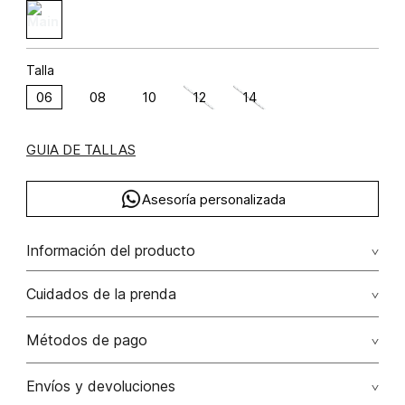
Talla
06
08
10
12
14
GUIA DE TALLAS
Asesoría personalizada
Información del producto
C27-complementarias sf semana 27 2025 algodón
Cuidados de la prenda
98.9200000000 elastano 1.0800000000 98.92%
algodón/cotton1.08% elastano/elastane
No remojar. no retorcer / ni exprimir. el acabado rústico de
Métodos de pago
esta prenda hace parte del diseño
Tarjetas de crédito: Visa, Dinners, Master Card y American
Envíos y devoluciones
No usar lejia
Express.