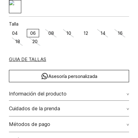
Talla
04
06
08
10
12
14
16
18
20
GUIA DE TALLAS
Asesoría personalizada
Información del producto
Algodón 74% elastano 3% poliéster 23% 74.00%
Cuidados de la prenda
algodón/cotton23.00% poliéster/polyester3.00%
elastano/elastane
Lavar con colores similares. no secar en máquina. los
Métodos de pago
tonos oscuros suelta color con la fricción. el acabado
rústico de la prenda hace parte del diseño