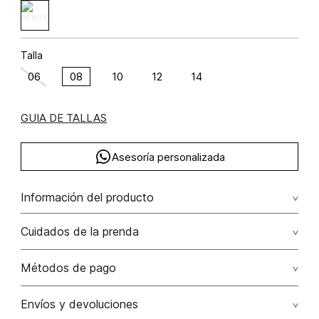
Talla
06
08
10
12
14
GUIA DE TALLAS
Asesoría personalizada
Información del producto
F39-denim navajo pluma (np) algodón 100% 100.00%
Cuidados de la prenda
algodón/cotton
No remojar. no retorcer / ni exprimir. el acabado rústico de
Métodos de pago
esta prenda hace parte del diseño
Tarjetas de crédito: Visa, Dinners, Master Card y American
Envíos y devoluciones
No usar lejia
Express.