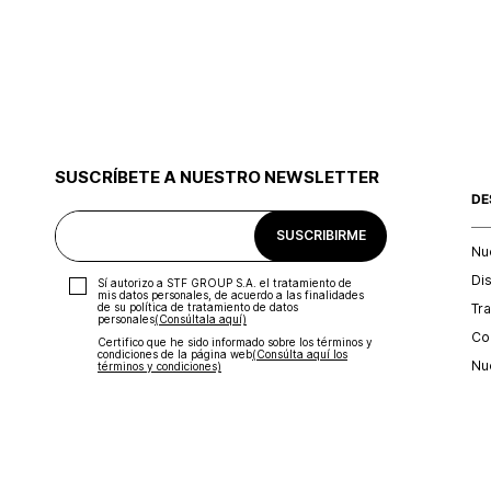
SUSCRÍBETE A NUESTRO NEWSLETTER
DE
SUSCRIBIRME
Nu
Di
Sí autorizo a STF GROUP S.A. el tratamiento de
mis datos personales, de acuerdo a las finalidades
Tr
de su política de tratamiento de datos
personales‎
(Consúltala aquí)
Con
Certifico que he sido informado sobre los términos y
condiciones de la página web‎
(Consúlta aquí los
Nu
términos y condiciones)