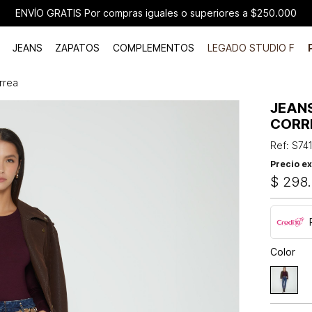
ENVÍO GRATIS Por compras iguales o superiores a $250.000
JEANS
ZAPATOS
COMPLEMENTOS
LEGADO STUDIO F
rrea
JEAN
CORR
Ref
:
S74
Precio ex
$
298
.
Color