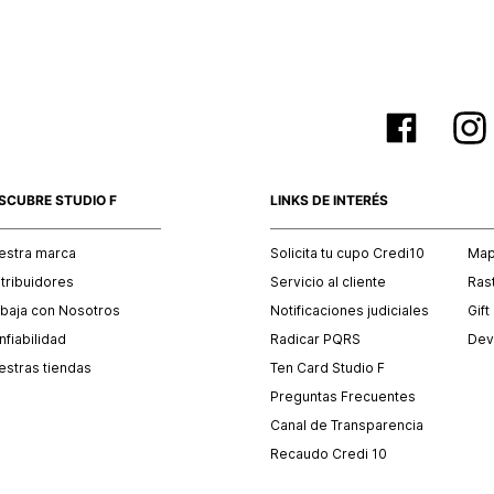
SCUBRE STUDIO F
LINKS DE INTERÉS
estra marca
Solicita tu cupo Credi10
Mapa
stribuidores
Servicio al cliente
Ras
abaja con Nosotros
Notificaciones judiciales
Gift
fiabilidad
Radicar PQRS
Dev
estras tiendas
Ten Card Studio F
Preguntas Frecuentes
Canal de Transparencia
Recaudo Credi 10