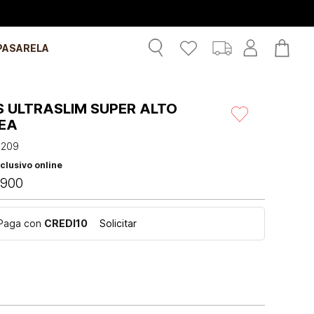
PASARELA
S ULTRASLIM SUPER ALTO
EA
1209
clusivo online
900
Paga con
CREDI10
Solicitar