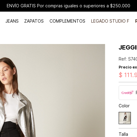
ENVÍO GRATIS Por compras iguales o superiores a $250.000
JEANS
ZAPATOS
COMPLEMENTOS
LEGADO STUDIO F
JEGGI
Ref
:
S74
Precio ex
$
111
.
Color
Talla