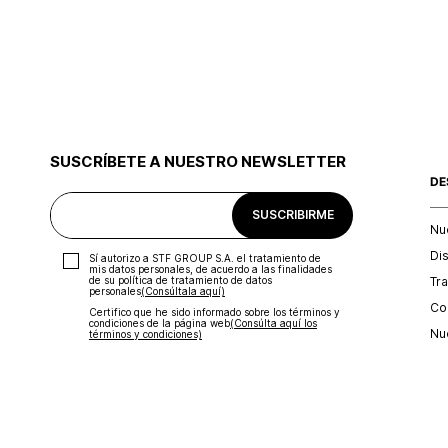
SUSCRÍBETE A NUESTRO NEWSLETTER
DE
SUSCRIBIRME
Nu
Di
Sí autorizo a STF GROUP S.A. el tratamiento de
mis datos personales, de acuerdo a las finalidades
Tr
de su política de tratamiento de datos
personales‎
(Consúltala aquí)
Con
Certifico que he sido informado sobre los términos y
condiciones de la página web‎
(Consúlta aquí los
Nu
términos y condiciones)