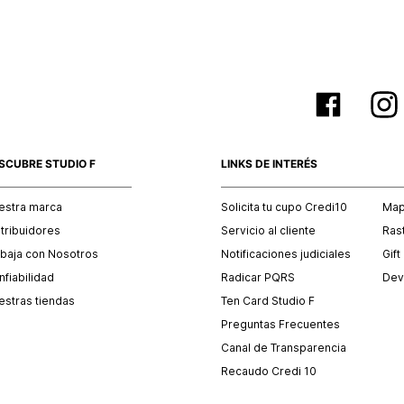
SCUBRE STUDIO F
LINKS DE INTERÉS
estra marca
Solicita tu cupo Credi10
Mapa
stribuidores
Servicio al cliente
Ras
abaja con Nosotros
Notificaciones judiciales
Gift
fiabilidad
Radicar PQRS
Dev
estras tiendas
Ten Card Studio F
Preguntas Frecuentes
Canal de Transparencia
Recaudo Credi 10