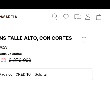
PASARELA
NS TALLE ALTO, CON CORTES
0623
clusivo online
960
$
279
.
900
Paga con
CREDI10
Solicitar