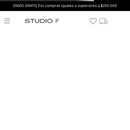
ENVÍO GRATIS Por compras iguales o superiores a $250.000