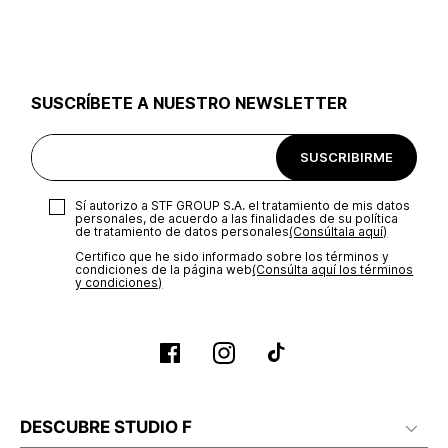
utilizar el mismo empaque en que te entregamos tu pedido o
utilizar un empaque de tu preferencia, sin embargo es
importante que el empaque sea el adecuado según la
naturaleza del producto para que no se vea afectada su
integridad durante el proceso de transporte. El costo del
SUSCRÍBETE A NUESTRO NEWSLETTER
transporte será asumido por STF GROUP S.A.
Recuerda que para el trámite del envío deberás contactarte
SUSCRIBIRME
con un agente de servicio al cliente quien te indicará los
pasos a seguir y posteriormente programará la recogida del
producto en la dirección acordada.
Sí autorizo a STF GROUP S.A. el tratamiento de mis datos
personales, de acuerdo a las finalidades de su política
de tratamiento de datos personales‎
(Consúltala aquí)
Certifico que he sido informado sobre los términos y
condiciones de la página web‎
(Consúlta aquí los términos
y condiciones)
DESCUBRE STUDIO F